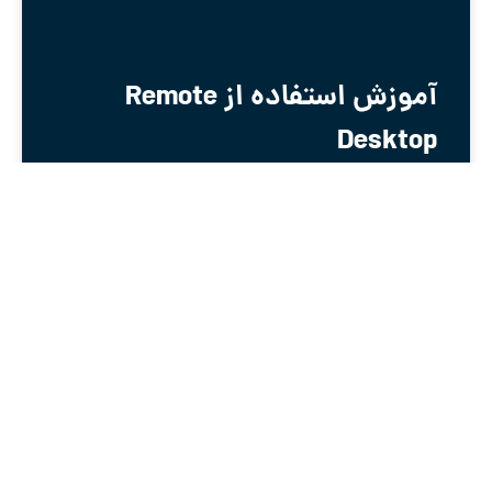
آموزش استفاده از Remote
Desktop
آموزش استفاده از Remote Desktop Remote Desktop یا
همان RDP از سرویس های مایکروسافتی است که از
ویندوز xp به بعد به صورت پیشفرض در دسته سرویس
های ویندوز قرار گرفته فرقی نمیکند که از Remote
Desktop در چه ویندوزی
2020-02-05
بدون دیدگاه
3
2
1