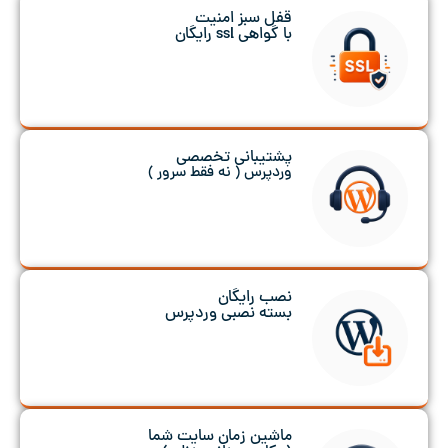
قفل سبز امنیت
با گواهی ssl رایگان
پشتیبانی تخصصی
وردپرس ( نه فقط سرور )
نصب رایگان
بسته نصبی وردپرس
ماشین زمان سایت شما