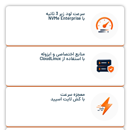
سرعت لود زیر 3 ثانیه
با NVMe Enterprise
منابع اختصاصی و ایزوله
با استفاده از CloudLinux
معجزه سرعت
با کش لایت اسپید