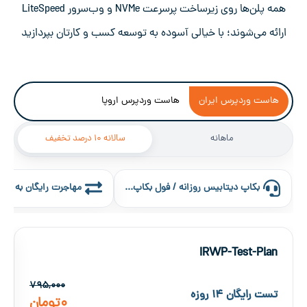
همه پلن‌ها روی زیرساخت پرسرعت NVMe و وب‌سرور LiteSpeed
ارائه می‌شوند؛ با خیالی آسوده به توسعه کسب و کارتان بپردازید
هاست وردپرس ایران
هاست وردپرس اروپا
ماهانه
سالانه ۱۰ درصد تخفیف
بکاپ دیتابیس روزانه / فول بکاپ هفتگی
مهاجرت رایگان به ساب
IRWP-Test-Plan
۷۹۵,۰۰۰
تست رایگان ۱۴ روزه
۰
تومان