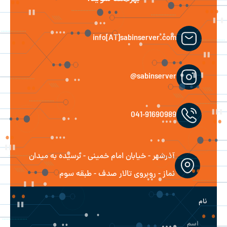
info[AT]sabinserver.com
sabinserver@
041-91690989
آذرشهر - خیابان امام خمینی - نرسیده به میدان
نماز - روبروی تالار صدف - طبقه سوم
نام