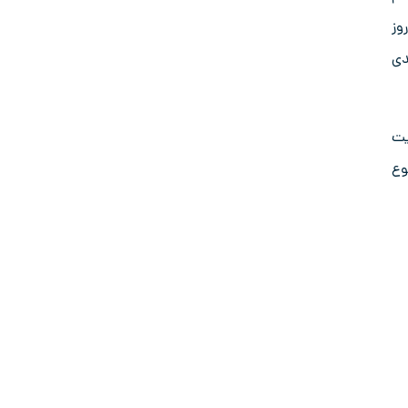
ول 24 ساعت شبانه روز
دی
یت
وع