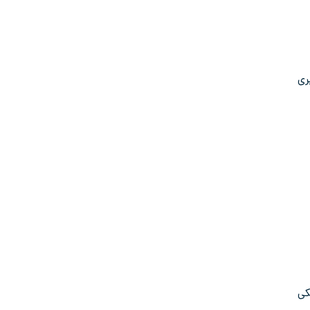
ری
کی