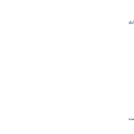
ری
ست