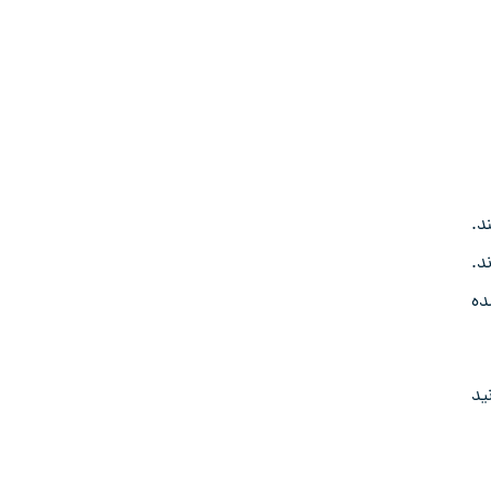
د.
د.
ده
ید