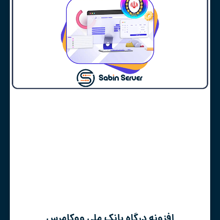
افزونه درگاه بانک ملی ووکامرس