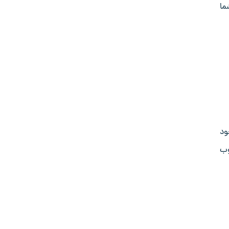
ما
ود
وب