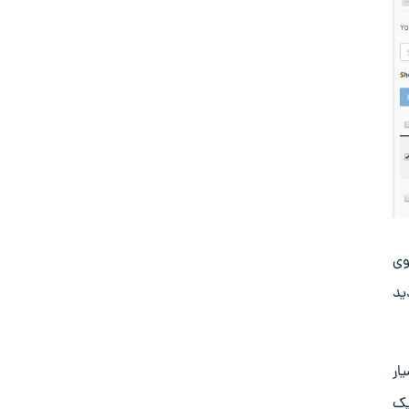
 روی
دید
ار
 یک