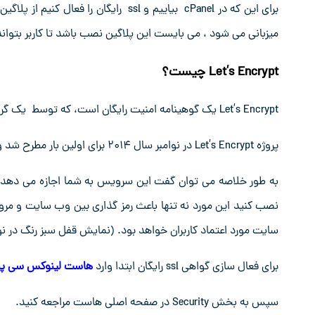
برای این که در cPanel بیاییم و ssl رایگان را فعال کنیم از پلاگین
™
میزبانی می شود ، می بایست این پلاگین نصب باشد تا کاربر بتواند
Let’s Encrypt چیست؟
Let’s Encrypt یک گوهینامه امنیت رایگان است، که توسط یک گروه پژوهشی مربوط به امنیت اینترنت (ISRG) به نفع مردم اجرا شده است.
پروژه Let’s Encrypt در نوامبر سال ۲۰۱۴ برای اولین بار مطرح شد و پس از ۱۰ ماه موفق به انتشار اولین گواهینامه رایگان خود شد.
به طور خلاصه می توان گفت این سرویس به شما اجازه می دهد تا
نصب کنید این مورد نه تنها باعث رمز گذاری بین وب سایت و م
سایت مورد اعتماد کاربران خواهد بود. (نمایش قفل سبز رنگ در نو
برای فعال سازی گواهی ssl رایگان ابتدا وارد
هاست ل
ینوکس سی پن
سپس به بخش Security در صفحه اصلی هاست مراجعه کنید.