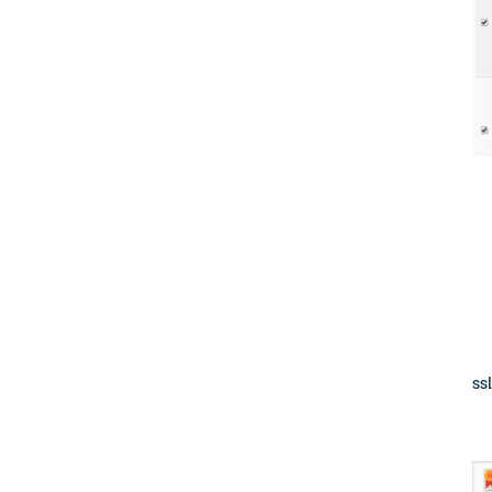
پس از دقایقی گواهی ssl فوق بر روی دامنه فوق نصب می شود و قفل سبز رنگی در کنار نام دامنه فوق و همچنین تاریخ انقضای گواهی ssl