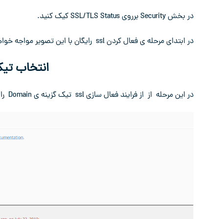
در بخش Security برروی
SSL/TLS Status کیک کنید.
در ابتدای مرحله ی فعال کردن ssl رایگان با این تصویر مواجه خواهیم شد که مطابق مراحلی که توضیح خواهیم داد گام به گام جلو می رویم.
انتخاب تیک گز
در این مرحله از از فرایند فعال سازی ssl تیک گزینه ی Domain را می زنیم تا مطابق تصویر زیر تمام گزینه ها فعال شوند.