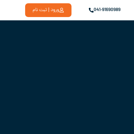
041-91690989
ورود | ثبت نام