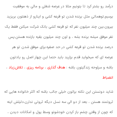
درآمد رو بشتر کرد تا بتونیم مثلا در عرصه شغلی و مالی به موفقیت
برسیم.توهماتی مثل برنده شدن تو قرعه کشی و اینارو از ذهنتون بریزید
بیرون.بین چند میلیون نفر که تو قرعه کشی بانک شرکت میکنن فقط یک
نفر موفق میشه برنده بشه ، و اون چند میلیون بقیه بازنده هستن.پس
درصد برنده شدن تو قرعه کشی در حد صفره.برای موفق شدن تو هر
عرصه ای که میخواید قدم بزارید باید حتما این چهار اصل رو یادتون
باشه و سرلوحه زندگیتون باشه :
هدف گذاری
،
برنامه ریزی
،
تلاش
زیاد
،
انضباط
شاید دونستن این نکته براتون خیلی جالب باشه که اکثر خانواده هایی که
ثروتمند هستن ، بعد از دو الی سه نسل دیگه ثروتی ندارن.دلیلش اینه
که چون از وقتی چشم باز کردن خودشونو وسط پول و امکانات دیدن ،