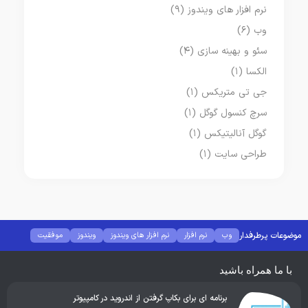
نرم افزار های ویندوز
(۹)
وب
(۶)
سئو و بهینه سازی
(۴)
الکسا
(۱)
جی تی متریکس
(۱)
سرچ کنسول گوگل
(۱)
گوگل آنالیتیکس
(۱)
طراحی سایت
(۱)
موضوعات پرطرفدار
وب
نرم افزار
نرم افزار های ویندوز
ویندوز
موفقیت
موبایل
با ما همراه باشید
برنامه ای برای بکاپ گرفتن از اندروید در کامپیوتر