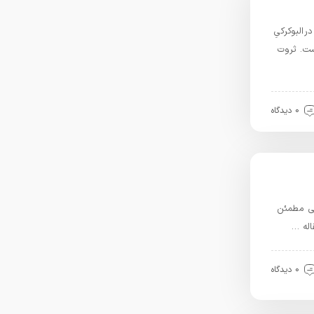
بیزوس کیست؟ جفری بیزوس (به انگلیسی: Jeffrey Preston Bezos ) زادهٔ ۱۲ ژانویهٔ ۱۹۶۴ در البوکرکیِ
ست. ثروت
0 دیدگاه
لی مطمئن
اله …
0 دیدگاه