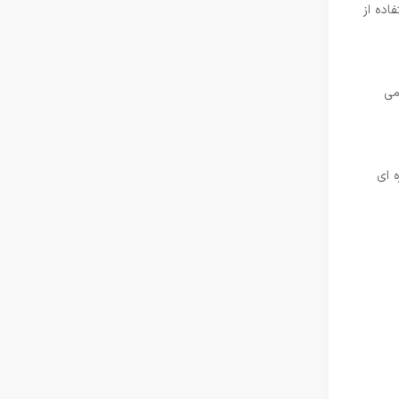
اده از
می
 ‌ای