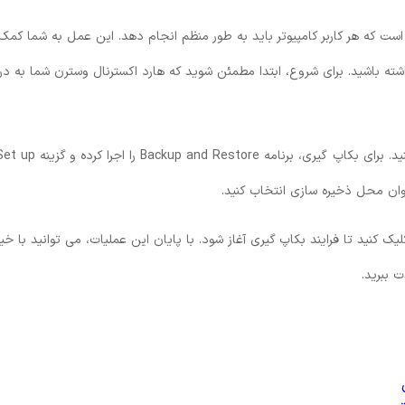
ست که هر کاربر کامپیوتر باید به طور منظم انجام دهد. این عمل به شما کمک
ته باشید. برای شروع، ابتدا مطمئن شوید که هارد اکسترنال وسترن شما به در
سپس با باز کردن قسمت My Computer، هارد اکسترنال را پیدا کنید. برای بکاپ گیری، برنامه Backup and Restore را اجرا کرده 
تنظیمات لازم، گزینه Save settings and run backup را کلیک کنید تا فرایند بکاپ گیری آغاز شود. با پایان این عملیات، می ‌توانید با 
 ببرید.