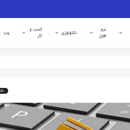
نرم
کسب و
تکنولوژی
وب
افزار
کار
تکن