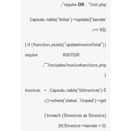
require
DIR
. “/init.php”;
Capsule::table(‘tbltax’)->update([‘taxrate’
=> 10]);
if (!function_exists(“updateInvoiceTotal”)) {
require ROOTDIR .
“/includes/invoicefunctions.php”;
}
$invoices = Capsule::table(‘tblinvoices’)-
>where(‘status’, ‘Unpaid’)->get();
foreach ($invoices as $invoice) {
if($invoice->taxrate > 0){