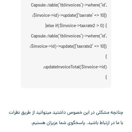
Capsule::table(‘tblinvoices’)->where(‘id’,
$invoice->id)->update([‘taxrate’ => 10]);
} else if($invoice->taxrate2 > 0){
Capsule::table(‘tblinvoices’)->where(‘id’,
$invoice->id)->update([‘taxrate2’ => 10]);
}
updateInvoiceTotal($invoice->id);
}
چنانچه مشکلی در این خصوص داشتید میتوانید از طریق نظرات
با ما در ارتباط باشید. پاسخگوی شما عزیزان هستیم.