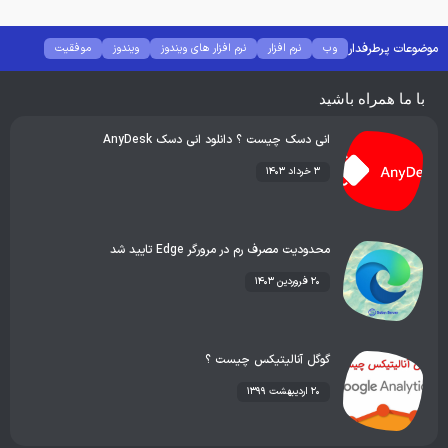
موضوعات پرطرفدار
وب
نرم افزار
نرم افزار های ویندوز
ویندوز
موفقیت
موبایل
با ما همراه باشید
انی دسک چیست ؟ دانلود انی دسک AnyDesk
۳ خرداد ۱۴۰۳
محدودیت مصرف رم در مرورگر Edge تایید شد
۲۰ فروردین ۱۴۰۳
گوگل آنالیتیکس چیست ؟
۲۰ اردیبهشت ۱۳۹۹